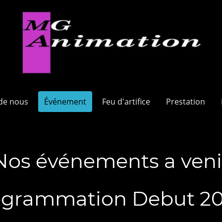
de nous
Événement
Feu d'artifice
Prestation
Nos événements a veni
mation Debut 20